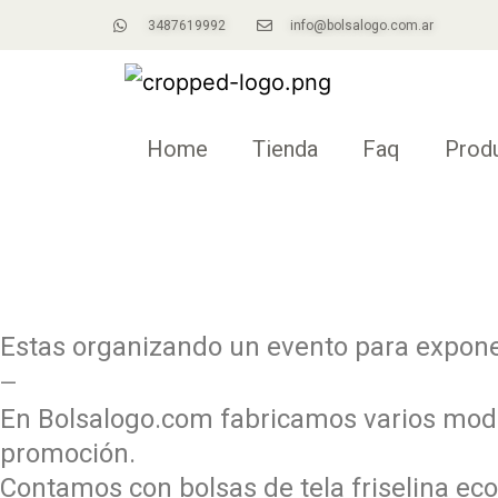
3487619992
info@bolsalogo.com.ar
Home
Tienda
Faq
Prod
Estas organizando un evento para expon
—
En Bolsalogo.com fabricamos varios modelo
promoción​.
Contamos con bolsas ​de tela friselina ​ec